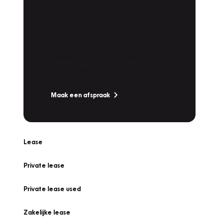
Plan een
Werkplaatsafspraak
Is uw auto toe aan Onderhoud,
Bandenwissel of een Vakantiecheck? Plan
online een afspraak!
Maak een afspraak
Lease
Private lease
Private lease used
Zakelijke lease