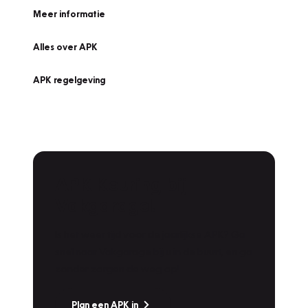
Meer informatie
Alles over APK
APK regelgeving
APK Keuring bij
Vakgarage!
Is het weer tijd voor de jaarlijkse APK? Ga
snel naar Vakgarage bij u in de buurt, en ga
zonder zorgen de weg op!
Plan een APK in