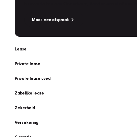
Is uw auto toe aan Onderhoud, Bandenwissel of een Va
Maak een afspraak
Lease
Private lease
Private lease used
Zakelijke lease
Zekerheid
Verzekering