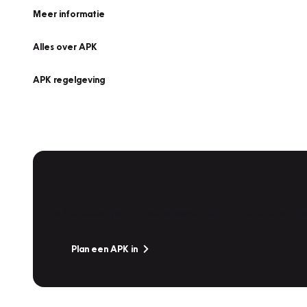
Meer informatie
Alles over APK
APK regelgeving
APK Keuring bij Vakgarage!
Is het weer tijd voor de jaarlijkse APK? Ga snel naar V
Plan een APK in