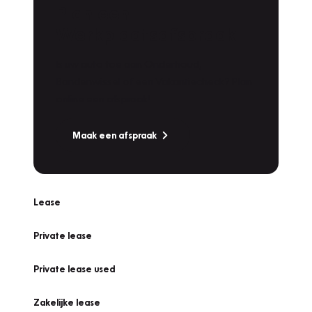
Plan een
Werkplaatsafspraak
Is uw auto toe aan Onderhoud,
Bandenwissel of een Vakantiecheck? Plan
online een afspraak!
Maak een afspraak
Lease
Private lease
Private lease used
Zakelijke lease