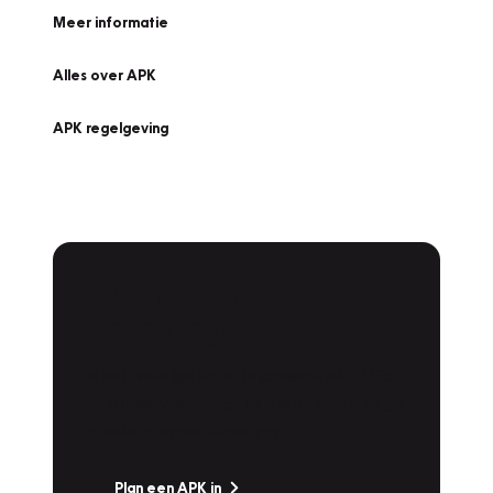
Meer informatie
Alles over APK
APK regelgeving
APK Keuring bij
Vakgarage!
Is het weer tijd voor de jaarlijkse APK? Ga
snel naar Vakgarage bij u in de buurt, en ga
zonder zorgen de weg op!
Plan een APK in