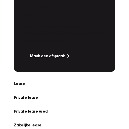
Plan een
Werkplaatsafspraak
Is uw auto toe aan Onderhoud,
Bandenwissel of een Vakantiecheck? Plan
online een afspraak!
Maak een afspraak
Lease
Private lease
Private lease used
Zakelijke lease