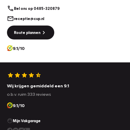
Bel ons op 0485-320879
receptie@cup.nl
Route plannen
9.1/10
Wij krijgen gemiddeld een 9.1
o.b.v. ruim 333 reviews
9.1/10
Mijn Vakgarage