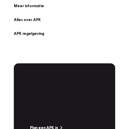
Meer informatie
Alles over APK
APK regelgeving
APK Keuring bij
Vakgarage!
Is het weer tijd voor de jaarlijkse APK? Ga
snel naar Vakgarage bij u in de buurt, en ga
zonder zorgen de weg op!
Plan een APK in