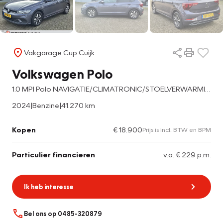
Vakgarage Cup Cuijk
Volkswagen Polo
1.0 MPI Polo NAVIGATIE/CLIMATRONIC/STOELVERWARMING/SPEEDLIMITER/PARKEERSENSOREN
2024
|
Benzine
|
41.270 km
Kopen
€ 18.900
Prijs is incl. BTW en BPM
Particulier financieren
v.a. € 229 p.m.
Ik heb interesse
Bel ons op 0485-320879