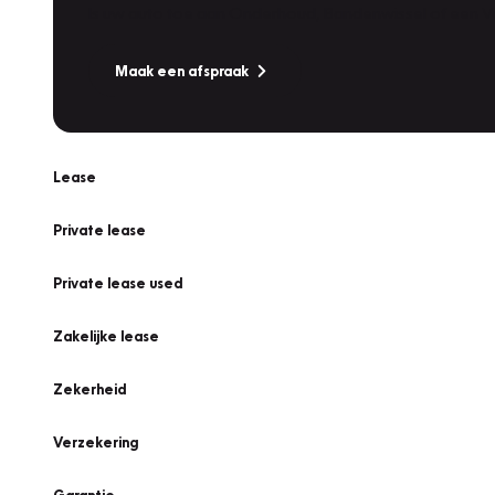
Is uw auto toe aan Onderhoud, Bandenwissel of een Va
Maak een afspraak
Lease
Private lease
Private lease used
Zakelijke lease
Zekerheid
Verzekering