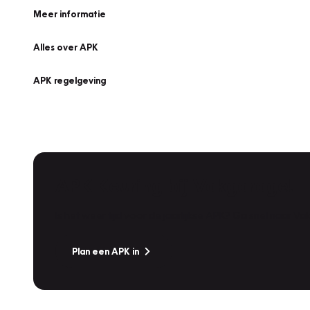
Meer informatie
Alles over APK
APK regelgeving
APK Keuring bij Vakgarage!
Is het weer tijd voor de jaarlijkse APK? Ga snel naar V
Plan een APK in