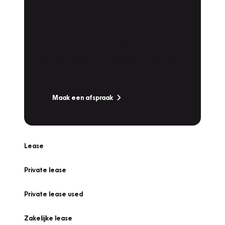
Plan een
Werkplaatsafspraak
Is uw auto toe aan Onderhoud,
Bandenwissel of een Vakantiecheck? Plan
online een afspraak!
Maak een afspraak
Lease
Private lease
Private lease used
Zakelijke lease