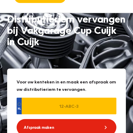
Distributieriem vervangen
Onderhoud en reparatie
bij Vakgarage Cup Cuijk
in Cuijk
Voor uw kenteken in en maak een afspraak om
uw distributieriem te vervangen.
Afspraak maken