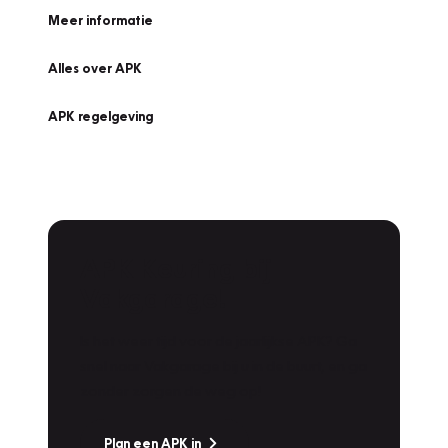
Meer informatie
Alles over APK
APK regelgeving
APK Keuring bij
Vakgarage!
Is het weer tijd voor de jaarlijkse APK? Ga
snel naar Vakgarage bij u in de buurt, en ga
zonder zorgen de weg op!
Plan een APK in