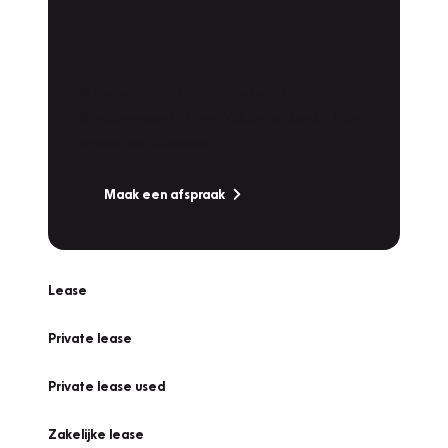
Plan een
Werkplaatsafspraak
Is uw auto toe aan Onderhoud,
Bandenwissel of een Vakantiecheck? Plan
online een afspraak!
Maak een afspraak
Lease
Private lease
Private lease used
Zakelijke lease