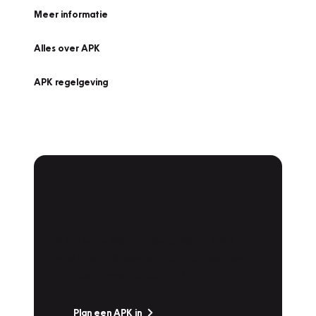
Meer informatie
Alles over APK
APK regelgeving
APK Keuring bij
Vakgarage!
Is het weer tijd voor de jaarlijkse APK? Ga
snel naar Vakgarage bij u in de buurt, en ga
zonder zorgen de weg op!
Plan een APK in