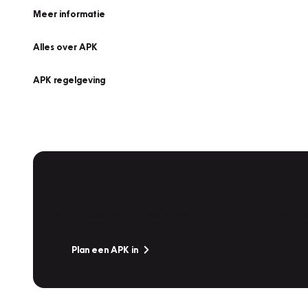
Meer informatie
Alles over APK
APK regelgeving
APK Keuring bij Vakgarage!
Is het weer tijd voor de jaarlijkse APK? Ga snel naar V
Plan een APK in