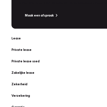
Is uw auto toe aan Onderhoud, Bandenwissel of een Va
Maak een afspraak
Lease
Private lease
Private lease used
Zakelijke lease
Zekerheid
Verzekering