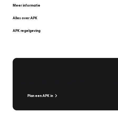
Meer informatie
Alles over APK
APK regelgeving
APK Keuring bij Vakgarage!
Is het weer tijd voor de jaarlijkse APK? Ga snel naar V
Plan een APK in