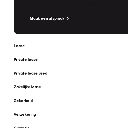
Is uw auto toe aan Onderhoud, Bandenwissel of een Va
Maak een afspraak
Lease
Private lease
Private lease used
Zakelijke lease
Zekerheid
Verzekering